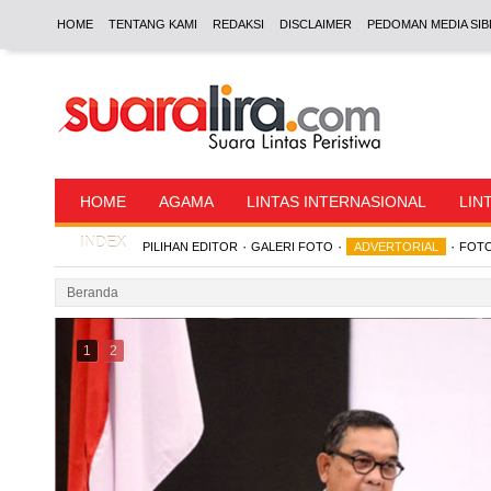
HOME
TENTANG KAMI
REDAKSI
DISCLAIMER
PEDOMAN MEDIA SIB
HOME
AGAMA
LINTAS INTERNASIONAL
LIN
INDEX
·
·
·
PILIHAN EDITOR
GALERI FOTO
ADVERTORIAL
FOTO
Beranda
1
2