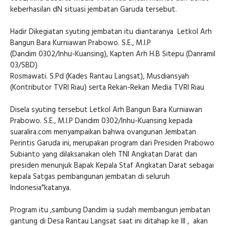
keberhasilan dN situasi jembatan Garuda tersebut.
Hadir Dikegiatan syuting jembatan itu diantaranya Letkol Arh
Bangun Bara Kurniawan Prabowo. S.E., M.I.P
(Dandim 0302/Inhu-Kuansing), Kapten Arh H.B Sitepu (Danramil
03/SBD)
Rosmawati. S.Pd (Kades Rantau Langsat), Musdiansyah
(Kontributor TVRI Riau) serta Rekan-Rekan Media TVRI Riau
Disela syuting tersebut Letkol Arh Bangun Bara Kurniawan
Prabowo. S.E., M.I.P Dandim 0302/Inhu-Kuansing kepada
suaralira.com menyampaikan bahwa ovangunan Jembatan
Perintis Garuda ini, merupakan program dari Presiden Prabowo
Subianto yang dilaksanakan oleh TNI Angkatan Darat dan
presiden menunjuk Bapak Kepala Staf Angkatan Darat sebagai
kepala Satgas pembangunan jembatan di seluruh
Indonesia"katanya.
Program itu ,sambung Dandim ia sudah membangun jembatan
gantung di Desa Rantau Langsat saat ini ditahap ke III , akan