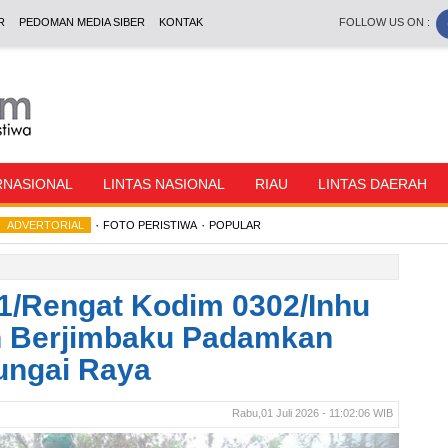
R
PEDOMAN MEDIA SIBER
KONTAK
FOLLOW US ON :
RNASIONAL
LINTAS NASIONAL
RIAU
LINTAS DAERAH
·
·
ADVERTORIAL
FOTO PERISTIWA
POPULAR
1/Rengat Kodim 0302/Inhu
n Berjimbaku Padamkan
ungai Raya
Rabu,01 Juli 2026 - 11:02:06 WIB