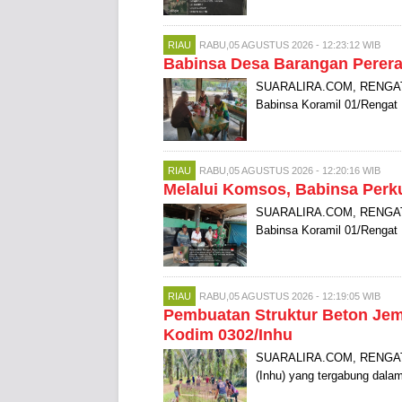
RIAU
RABU,05 AGUSTUS 2026 - 12:23:12 WIB
Babinsa Desa Barangan Perer
SUARALIRA.COM, RENGAT B
Babinsa Koramil 01/Rengat K
RIAU
RABU,05 AGUSTUS 2026 - 12:20:16 WIB
Melalui Komsos, Babinsa Perk
SUARALIRA.COM, RENGAT –
Babinsa Koramil 01/Rengat 
RIAU
RABU,05 AGUSTUS 2026 - 12:19:05 WIB
Pembuatan Struktur Beton Jem
Kodim 0302/Inhu
SUARALIRA.COM, RENGAT – 
(Inhu) yang tergabung dal