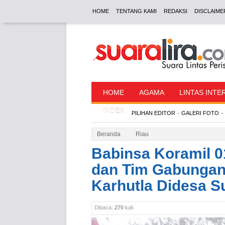
HOME
TENTANG KAMI
REDAKSI
DISCLAIME
HOME
AGAMA
LINTAS INTE
INDEX
·
·
PILIHAN EDITOR
GALERI FOTO
Beranda
Riau
Babinsa Koramil 0
dan Tim Gabunga
Karhutla Didesa S
Dibaca:
270
kali