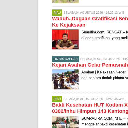
RIAU
SELASA,04 AGUSTUS 2026 - 15:29:13 WIB
Waduh.,Dugaan Gratifikasi Ser
Ke Kejaksaan
Suaralira.com, RENGAT – Kej
dugaan gratifikasi yang meli
LINTAS DAERAH
SELASA,04 AGUSTUS 2026 - 14:2
Kejari Asahan Gelar Pemusnah
Asahan | Kejaksaan Negeri 
dari perkara tindak pidana 
RIAU
SELASA,04 AGUSTUS 2026 - 13:55:35 WIB
Bakti Kesehatan HUT Kodam X
0302/Inhu Himpun 143 Kanton
SUARALIRA.COM,INHU – Kod
menggelar bakti kesehatan 