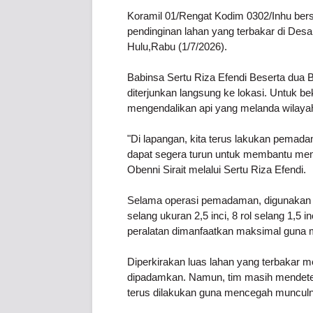
Koramil 01/Rengat Kodim 0302/Inhu b
pendinginan lahan yang terbakar di Des
Hulu,Rabu (1/7/2026).
Babinsa Sertu Riza Efendi Beserta dua 
diterjunkan langsung ke lokasi. Untuk b
mengendalikan api yang melanda wilayah
"Di lapangan, kita terus lakukan pema
dapat segera turun untuk membantu mema
Obenni Sirait melalui Sertu Riza Efendi.
Selama operasi pemadaman, digunakan ber
selang ukuran 2,5 inci, 8 rol selang 1,5 
peralatan dimanfaatkan maksimal guna m
Diperkirakan luas lahan yang terbakar me
dipadamkan. Namun, tim masih mendeteks
terus dilakukan guna mencegah munculnya