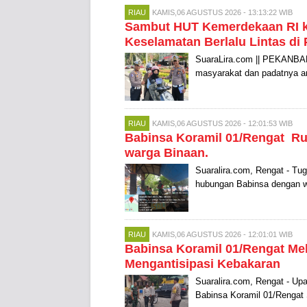
RIAU
KAMIS,06 AGUSTUS 2026 - 13:13:22 WIB
Sambut HUT Kemerdekaan RI ke
Keselamatan Berlalu Lintas di
SuaraLira.com || PEKANBARU 
masyarakat dan padatnya a
RIAU
KAMIS,06 AGUSTUS 2026 - 12:01:53 WIB
Babinsa Koramil 01/Rengat R
warga Binaan.
Suaralira.com, Rengat - Tu
hubungan Babinsa dengan w
RIAU
KAMIS,06 AGUSTUS 2026 - 12:01:01 WIB
Babinsa Koramil 01/Rengat Mel
Mengantisipasi Kebakaran
Suaralira.com, Rengat - Upa
Babinsa Koramil 01/Rengat S