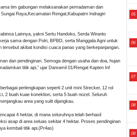
ersama tim gabungan melaksanakan pemadaman dan
a Sungai Raya,Kecamatan Rengat,Kabupatrn Indragiri
05
Babinsa Lainnya, yakni Sertu Handoko, Serda Wiranto
ekerja sama dengan Polri, BPBD, serta Manggala Agni untuk
06
 tersebut akibat kondisi cuaca panas yang berkepanjangan.
daman dan pendinginan. Semoga dengan usaha dan doa, hujan
damkan titik api," ujar Danramil 01/Rengat Kapten Inf
07
bagai perlengkapan seperti 2 unit mini Strecker, 12 rol
inci, 2 buah kuae konektion, serta 5 buah nozel. Seluruh
enjangkau area yang sulit dijangkau.
08
ncapai 4 hektar, di mana seluruhnya telah berhasil
i asap di area seluas sekitar 4 hektar. Proses pendinginan
 kembali titik api.(Pr4as)
09