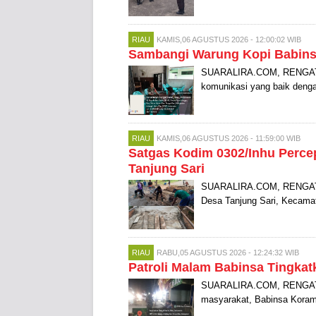
RIAU
KAMIS,06 AGUSTUS 2026 - 12:00:02 WIB
Sambangi Warung Kopi Babinsa
SUARALIRA.COM, RENGAT –
komunikasi yang baik denga
RIAU
KAMIS,06 AGUSTUS 2026 - 11:59:00 WIB
Satgas Kodim 0302/Inhu Perc
Tanjung Sari
SUARALIRA.COM, RENGAT –
Desa Tanjung Sari, Kecamat
RIAU
RABU,05 AGUSTUS 2026 - 12:24:32 WIB
Patroli Malam Babinsa Tingka
SUARALIRA.COM, RENGAT B
masyarakat, Babinsa Korami