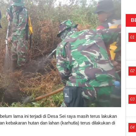
B
01
02
03
elum lama ini terjadi di Desa Sei raya masih terus lakukan
 kebakaran hutan dan lahan (karhutla) terus dilakukan di
04