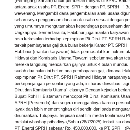
(Pemegang Saham) untuk pembelian minyak di SPBU Batu 4
antara anak usaha PT. Energi SPRH dengan PT. SPRH . " B
wewenang, Mengambil dana pengembalian anak usaha diguna
seharusnya penggunaan dana anak usaha sesuai dengan per
yang umumnya mengutamakan kepentingan perusahaan dan b
Ungkapnya. Sementara itu, Habibnur juga mantan karyawa
rasa kekesalan terhadap kepimpinan Plt Dirut PT. SPRH Rah
terkait pembayaran gaji dua bulan bekerja Kantor PT. SPRH
Habibnur (mantan karyawan) tidak permasalahkan hukum a
Hidayat dan Komisaris Utama Tiswarni sebelumnya akan teta
mereka langsung mencairkan gajinya untuk 4 bulan mundur. I
sudah dua bulan ini belum ada pembayaran gaji, dimana leta
kepimpinan Plt Dirut PT. SPRH Rahmad Hidayat harapannya b
berkepanjangan persoalan yang ada, ini harus dievaluasi lagi 
Dirut dan Komisaris Utama" jelasnya Dengan kejadian berlarut
Bupati Rohil H.Bistamam mencopot Plt Dirut, Komisaris Ut
SPRH (Perseroda) dan segera menggantinya karena persoalan
layak dan lebih mementingkan diri sendiri dari pada mengu
dirumahkan. Tutupnya. Terpisah saat tim media konfirmasi 
melalui whashap pribadinya,Sabtu (26/7/2025) terkait isu d
PT. Energi SPRH sebesar Rp. 450.000.000, ke PT. SPRH (