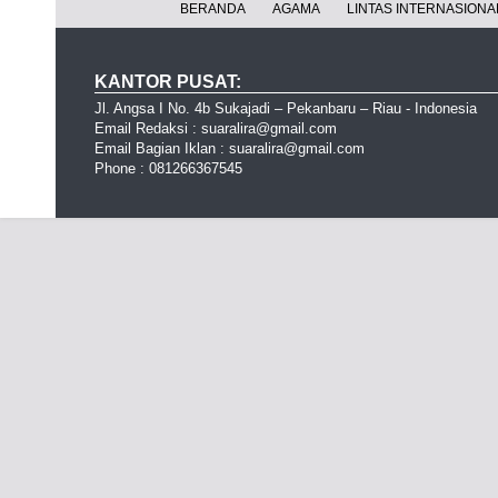
BERANDA
AGAMA
LINTAS INTERNASIONA
KANTOR PUSAT:
Jl. Angsa I No. 4b Sukajadi – Pekanbaru – Riau - Indonesia
Email Redaksi : suaralira@gmail.com
Email Bagian Iklan : suaralira@gmail.com
Phone : 081266367545