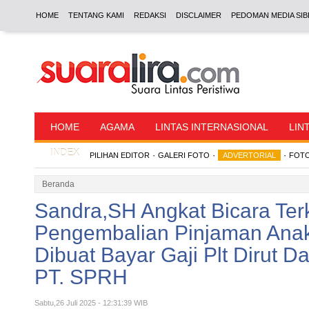
HOME
TENTANG KAMI
REDAKSI
DISCLAIMER
PEDOMAN MEDIA SIB
HOME
AGAMA
LINTAS INTERNASIONAL
LIN
INDEX
·
·
·
PILIHAN EDITOR
GALERI FOTO
ADVERTORIAL
FOTO
Beranda
Sandra,SH Angkat Bicara Ter
Pengembalian Pinjaman Ana
Dibuat Bayar Gaji Plt Dirut 
PT. SPRH
Sabtu,26 Juli 2025 - 12:31:39 WIB