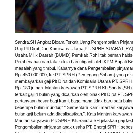
Sandra,SH Angkat Bicara Terkait Uang Pengembalian Pinja
Gaji Plt Dirut Dan Komisaris Utama PT. SPRH SUARA LIRA
Usaha Milik Daerah (BUMD) Pemkab Rohil tak pernah habis-
Pembenahan dan tata kelola baru diganti oleh KPM Bupati 
masalah yang timbul. Kabarnya dana Pengembalian pinjama
Rp. 450.000.000, ke PT. SPRH (Pemegang Saham) yang disin
membayarkan gaji Plt Dirut dan Komisaris Utama PT. SPRH (
Rp. 180 jutaan. Mantan karyawan PT. SPRH Kh.Sandra,SH 
terkait gaji 4 bulan yang dicairkan oleh pihak Plt Dirut PT.
pertanyaan besar bagi kami, bagaimana tidak baru satu bula
beberapa bulan mundur," " Sementara Kami mantan karyawa
bulan gaji belum ada direalisasikan,". Kata Mantan karyaw
Mantan karyawan PT. SPRH Kh.Sandra,SH jelaskan gaji kedu
Pengembalian pinjaman anak usaha PT. Energi SPRH sebesa