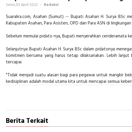
Senin,03 April 2023
-
Redaksi
Suaralira.com, Asahan (Sumut) -- Bupati Asahan H. Surya BSc m
Kabupaten Asahan, Para Asisten, OPD dan Para ASN di lingkunga
Sebelum memulai pidato nya, Bupati menyerahkan cenderamata k
Selanjutnya Bupati Asahan H. Surya BSc dalam pidatonya menegas
komitmen bersama yang harus tetap dilaksanakan. Lebih lanjut 
tercapai.
"Tidak menjadi suatu alasan bagi para pegawai untuk mangkir bek
kedisiplinan adalah modal utama kita untuk mencapai semua keberha
Berita Terkait