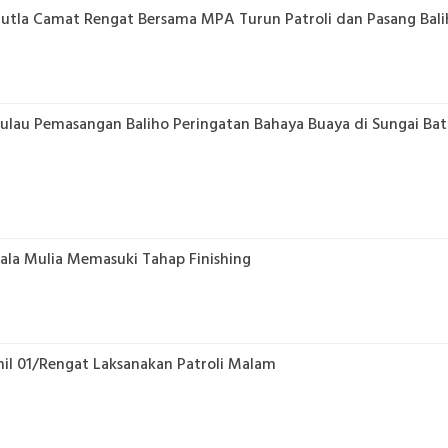
hutla Camat Rengat Bersama MPA Turun Patroli dan Pasang Bali
lau Pemasangan Baliho Peringatan Bahaya Buaya di Sungai Ba
la Mulia Memasuki Tahap Finishing
mil 01/Rengat Laksanakan Patroli Malam