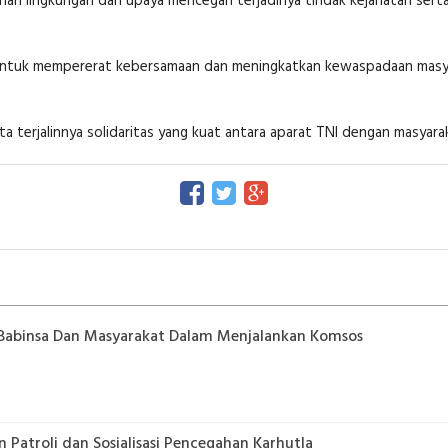
nan lingkungan dan upaya mencegah terjadinya tindak kejahatan ser
arana untuk mempererat kebersamaan dan meningkatkan kewaspadaan ma
a terjalinnya solidaritas yang kuat antara aparat TNI dengan masyara
 Babinsa Dan Masyarakat Dalam Menjalankan Komsos
 Patroli dan Sosialisasi Pencegahan Karhutla