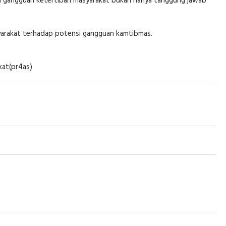
ta gangguan ketertiban masyarakat bukan hanya tanggung jawab
syarakat terhadap potensi gangguan kamtibmas.
kat(pr4as)